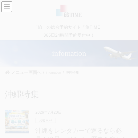
コ
ナ
ン
ビ
テ
ゲ
ン
ー
「旅」の総合予約サイト「旅TIME」
ツ
シ
に
ョ
365日24時間予約受付中！
移
ン
動
に
infomation
移
動
メニュー画面へ
infomation
沖縄特集
沖縄特集
2026年7月20日
お知らせ
沖縄をレンタカーで巡るなら必