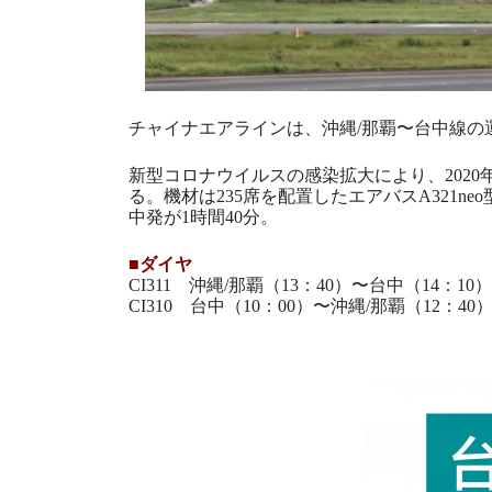
チャイナエアラインは、沖縄/那覇〜台中線の運
新型コロナウイルスの感染拡大により、2020
る。機材は235席を配置したエアバスA321n
中発が1時間40分。
■ダイヤ
CI311 沖縄/那覇（13：40）〜台中（14：10）
CI310 台中（10：00）〜沖縄/那覇（12：40