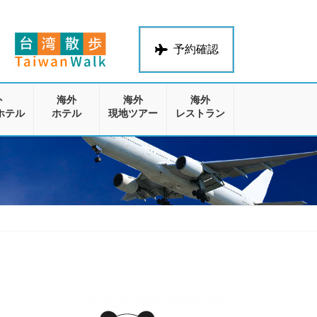
予約確認
外
海外
海外
海外
ホテル
ホテル
現地ツアー
レストラン