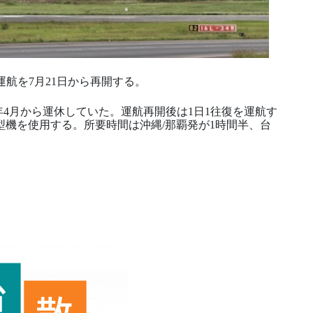
航を7月21日から再開する。
年4月から運休していた。運航再開後は1日1往復を運航す
eo型機を使用する。所要時間は沖縄/那覇発が1時間半、台
）