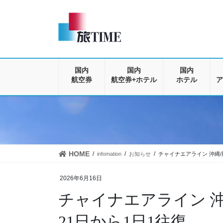
コ
ナ
ン
ビ
テ
ゲ
ン
ー
ツ
シ
に
ョ
移
ン
国内
国内
国内
動
に
航空券
航空券+ホテル
ホテル
ア
移
動
HOME
infomation
お知らせ
チャイナエアライン 沖縄/
2026年6月16日
チャイナエアライン 沖
21日から1日1往復