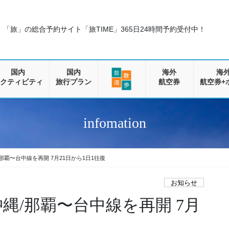
「旅」の総合予約サイト「旅TIME」
365日24時間予約受付中！
国内
国内
海外
海
クティビティ
旅行プラン
航空券
航空券+
infomation
那覇〜台中線を再開 7月21日から1日1往復
お知らせ
縄/那覇〜台中線を再開 7月