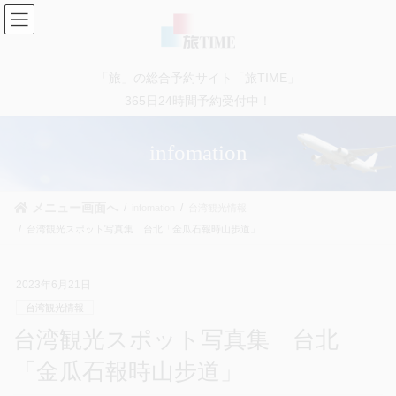
コ
ナ
ン
ビ
テ
ゲ
ン
ー
「旅」の総合予約サイト「旅TIME」
ツ
シ
に
ョ
365日24時間予約受付中！
移
ン
動
に
infomation
移
動
メニュー画面へ
infomation
台湾観光情報
台湾観光スポット写真集 台北「金瓜石報時山步道」
2023年6月21日
台湾観光情報
台湾観光スポット写真集 台北
「金瓜石報時山步道」