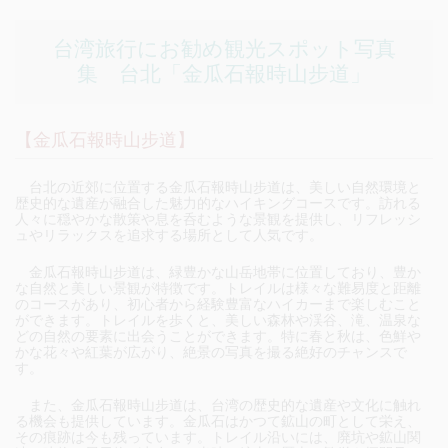
台湾旅行にお勧め観光スポット写真
集 台北「金瓜石報時山步道」
【金瓜石報時山步道】
台北の近郊に位置する金瓜石報時山步道は、美しい自然環境と
歴史的な遺産が融合した魅力的なハイキングコースです。訪れる
人々に穏やかな散策や息を呑むような景観を提供し、リフレッシ
ュやリラックスを追求する場所として人気です。
金瓜石報時山步道は、緑豊かな山岳地帯に位置しており、豊か
な自然と美しい景観が特徴です。トレイルは様々な難易度と距離
のコースがあり、初心者から経験豊富なハイカーまで楽しむこと
ができます。トレイルを歩くと、美しい森林や渓谷、滝、温泉な
どの自然の要素に出会うことができます。特に春と秋は、色鮮や
かな花々や紅葉が広がり、絶景の写真を撮る絶好のチャンスで
す。
また、金瓜石報時山步道は、台湾の歴史的な遺産や文化に触れ
る機会も提供しています。金瓜石はかつて鉱山の町として栄え、
その痕跡は今も残っています。トレイル沿いには、廃坑や鉱山関