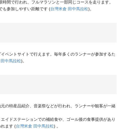
制限時間で行われ、フルマラソンと一部同じコースを走ります。
でも参加しやすい距離です​
(
台灣米倉 田中馬拉松
)
​​​。
グイベントサイトで行えます。毎年多くのランナーが参加するた
 田中馬拉松
)
​。
地元の特産品紹介、音楽祭などが行われ、ランナーや観客が一緒
、エイドステーションでの補給食や、ゴール後の食事提供があり
れます​
(
台灣米倉 田中馬拉松
)
​​ 。