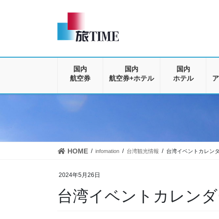
コ
ナ
ン
ビ
テ
ゲ
ン
ー
ツ
シ
に
ョ
移
ン
国内
国内
国内
動
に
航空券
航空券+ホテル
ホテル
ア
移
動
HOME
infomation
台湾観光情報
台湾イベントカレン
2024年5月26日
台湾イベントカレンダ