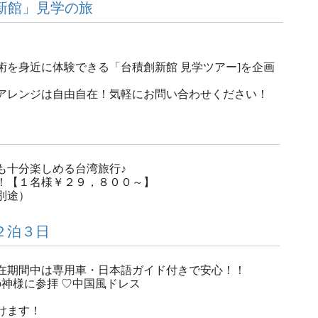
新館」見学の旅
を身近に体験できる「台積創新館 見学ツアー]を企画
アレンジは自由自在！気軽にお問い合わせください！
も十分楽しめる台湾旅行♪
！【１名様￥２９，８００～】
別途）
２泊３日
在期間中は専用車・日本語ガイド付きで安心！！
の神様に参拝 ♡中国風ドレス
けます！