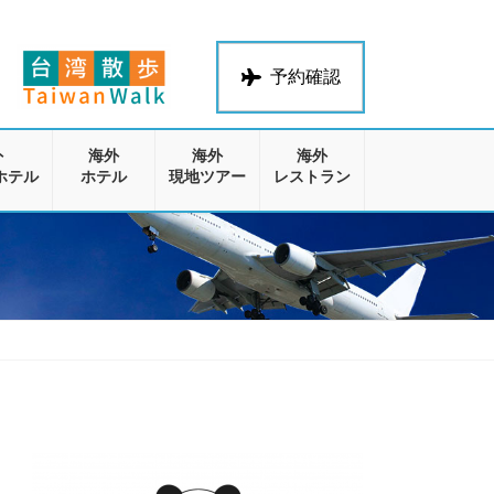
予約確認
外
海外
海外
海外
ホテル
ホテル
現地ツアー
レストラン