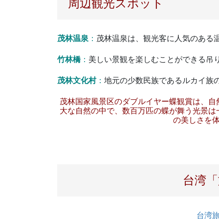
周辺観光スポット
茂林温泉
：
茂林温泉は、観光客に人気のある
竹林橋
：
美しい景観を楽しむことができる吊
茂林文化村
：
地元の少数民族であるルカイ族
茂林国家風景区のダブルイヤー蝶観賞は、自
大な自然の中で、数百万匹の蝶が舞う光景は
の美しさを
台湾「
台湾