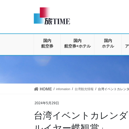
コ
ナ
ン
ビ
テ
ゲ
ン
ー
ツ
シ
に
ョ
移
ン
国内
国内
国内
動
に
航空券
航空券+ホテル
ホテル
ア
移
動
HOME
infomation
台湾観光情報
台湾イベントカレン
2024年5月29日
台湾イベントカレンダ
ルイヤー蝶観賞」