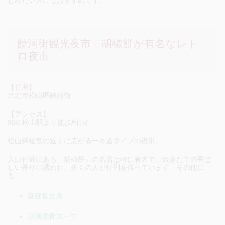
しみたい方にもおすすめです。
饒河街観光夜市｜胡椒餅が有名なレト
ロ夜市
【住所】
台北市松山區饒河街
【アクセス】
MRT松山駅より徒歩約1分
松山慈祐宮の近くに広がる一本道タイプの夜市。
入口付近にある「胡椒餅」の名店は特に有名で、焼きたての香ば
しい香りに誘われ、多くの人が行列を作っています。その他に
も、
麻辣臭豆腐
薬膳排骨スープ