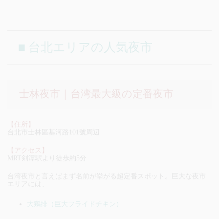
■ 台北エリアの人気夜市
士林夜市｜台湾最大級の定番夜市
【住所】
台北市士林區基河路101號周辺
【アクセス】
MRT剣潭駅より徒歩約5分
台湾夜市と言えばまず名前が挙がる超定番スポット。巨大な夜市
エリアには、
大鶏排（巨大フライドチキン）