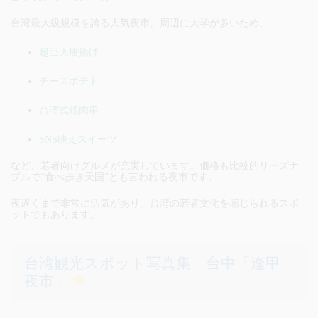
台湾最大級規模を誇る人気夜市。周辺に大学が多いため、
超巨大唐揚げ
チーズポテト
台湾式焼肉串
SNS映えスイーツ
など、若者向けグルメが充実しています。価格も比較的リーズナ
ブルで“食べ歩き天国”とも言われる夜市です。
夜遅くまで非常に活気があり、台湾の若者文化を感じられるスポ
ットでもあります。
台湾観光スポット写真集 台中「逢甲
夜市」