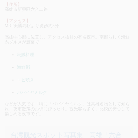
【住所】
高雄市新興區六合二路
【アクセス】
MRT美麗島駅より徒歩約3分
高雄中心部に位置し、アクセス抜群の有名夜市。南部らしく海鮮
系グルメが豊富で、
烏賊料理
海鮮粥
エビ焼き
パパイヤミルク
などが人気です！特に「パパイヤミルク」は高雄名物として知ら
れ、夜市散策のお供にぴったり。観光客も多く、比較的安心して
楽しめる夜市です。
台湾観光スポット写真集 高雄「六合