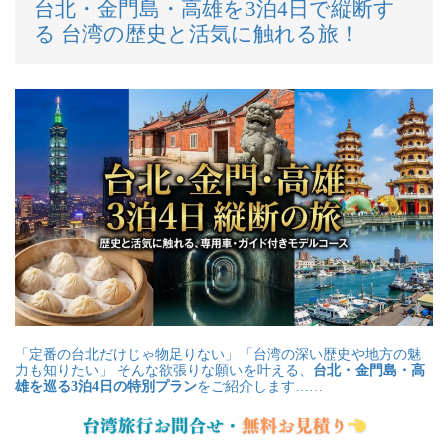
台北・金門島・高雄を3泊4日で縦断す
る 台湾の歴史と活気に触れる旅！
「定番の台北だけじゃ物足りない」「台湾の深い歴史や地方の魅
力も知りたい」 そんな欲張りな願いを叶える、
台北・金門島・高
雄を巡る3泊4日の特別プラン
をご紹介します……