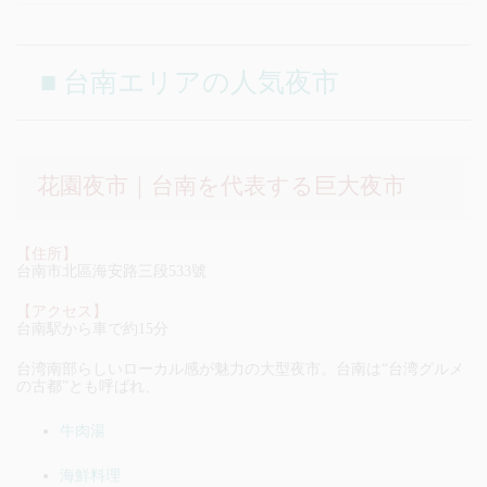
■ 台南エリアの人気夜市
花園夜市｜台南を代表する巨大夜市
【住所】
台南市北區海安路三段533號
【アクセス】
台南駅から車で約15分
台湾南部らしいローカル感が魅力の大型夜市。台南は“台湾グルメ
の古都”とも呼ばれ、
牛肉湯
海鮮料理