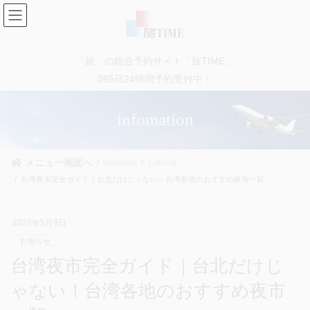
コ
ナ
ン
ビ
テ
ゲ
ン
ー
「旅」の総合予約サイト「旅TIME」
ツ
シ
に
ョ
365日24時間予約受付中！
移
ン
動
に
infomation
移
動
メニュー画面へ
infomation
お知らせ
台湾夜市完全ガイド｜台北だけじゃない！台湾各地のおすすめ夜市一覧
2026年5月9日
お知らせ
台湾夜市完全ガイド｜台北だけじ
ゃない！台湾各地のおすすめ夜市