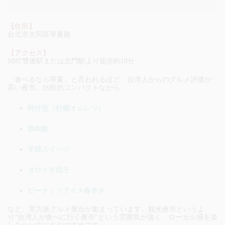
【住所】
台北市大同區寧夏路
【アクセス】
MRT雙連駅または北門駅より徒歩約10分
「食べるなら寧夏」と言われるほど、台湾人からのグルメ評価が
高い夜市。比較的コンパクトながら、
蚵仔煎（牡蠣オムレツ）
鶏肉飯
芋圓スイーツ
タロイモ団子
ピーナッツアイス春巻き
など、実力派グルメ屋台が集まっています。観光夜市というよ
り“台湾人が食べに行く夜市”という雰囲気が強く、ローカル感を楽