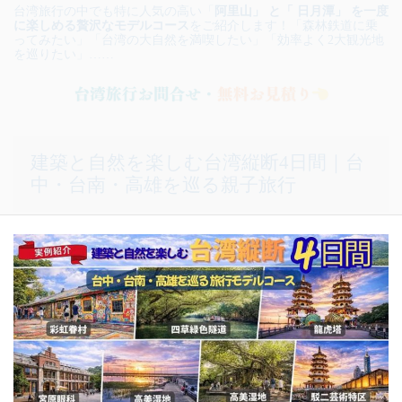
台湾旅行の中でも特に人気の高い「
阿里山」 と「 日月潭」 を一度
に楽しめる贅沢なモデルコース
をご紹介します！「森林鉄道に乗
ってみたい」「台湾の大自然を満喫したい」「効率よく2大観光地
を巡りたい」……
建築と自然を楽しむ台湾縦断4日間｜台
中・台南・高雄を巡る親子旅行