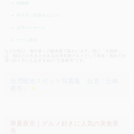
胡椒餅
蚵仔煎（牡蠣オムレツ）
台湾ソーセージ
ゲーム屋台
などが並び、毎日多くの観光客で賑わいます。特に「大鶏排」
は、顔ほどの大きさがある台湾名物グルメとして有名！初めて台
湾へ行く方にもおすすめの“王道夜市”です。
台湾観光スポット写真集 台北「士林
夜市」
寧夏夜市｜グルメ好きに人気の美食夜
市