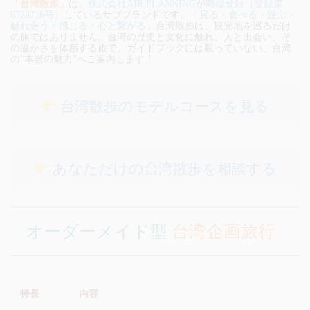
「台湾散歩」
は、
株式会社AIR PLANNING
が
商標登録（登録第
6728716号）
しているサブブランドです。
「見る・食べる・遊ぶ・
触れ合う・感じる・心と繋がる」
台湾散歩は、観光地を巡るだけ
の旅ではありません。台湾の歴史と文化に触れ、人と出会い、そ
の温かさを体感する旅で、ガイドブックには載っていない、台湾
の“本当の魅力”へご案内します！
台湾散歩のモデルコースを見る
あなただけの台湾散歩を相談する
オーダーメイド型
台湾企画旅行
特長
内容