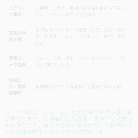
ヒアリン
ご希望、ご予算、参加人数や旅の目的を丁寧に
グ重視
伺い、オリジナルプランを作成
台湾現地パートナーと連携した安心対応（ホテ
充実の現
ル、専用車、ガイド、レストラン、観光、体験
地連携
など）
豊富なテ
グルメ、自然、歴史、文化、インセンティブ旅
ーマ提案
行まで幅広く対応
特急対
応・柔軟
短納期対応やご予算調整にも柔軟に対応可能
調整可
～
「台湾散歩」
なら、あなたの歩幅で台湾を歩く旅
が実現します。社員旅行にも最適、団体・少人数で
も相談受付中。台北や九份の定番から、一歩踏み込
んだ文化体験までカスタマイズ可能です！～