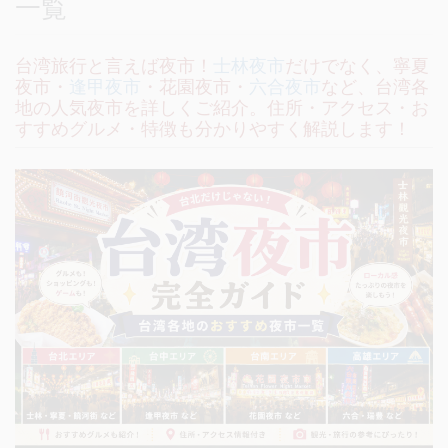
一覧
台湾旅行と言えば夜市！
士林夜市
だけでなく、寧夏
夜市・
逢甲夜市
・花園夜市・
六合夜市
など、台湾各
地の人気夜市を詳しくご紹介。住所・アクセス・お
すすめグルメ・特徴も分かりやすく解説します！