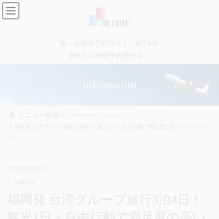
コ
ナ
ン
ビ
テ
ゲ
ン
ー
「旅」の総合予約サイト「旅TIME」
ツ
シ
に
ョ
365日24時間予約受付中！
移
ン
動
に
infomation
移
動
メニュー画面へ
infomation
お知らせ
福岡発 台湾グループ旅行3泊4日！観光1日＋自由行動で満足度の高いバランスプ
ラン
2026年3月5日
お知らせ
福岡発 台湾グループ旅行3泊4日！
観光1日＋自由行動で満足度の高い