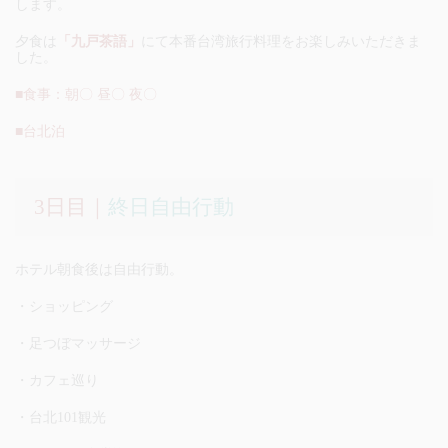
します。
夕食は
「九戸茶語」
にて本番台湾旅行料理をお楽しみいただきま
した。
■食事：朝〇 昼〇 夜〇
■台北泊
3日目｜
終日自由行動
ホテル朝食後は自由行動。
・ショッピング
・足つぼマッサージ
・カフェ巡り
・台北101観光