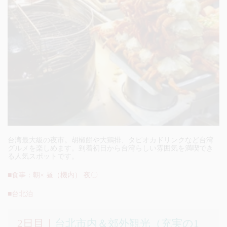
台湾最大級の夜市。胡椒餅や大鶏排、タピオカドリンクなど台湾
グルメを楽しめます。到着初日から台湾らしい雰囲気を満喫でき
る人気スポットです。
■食事：朝× 昼（機内） 夜〇
■台北泊
2日目｜
台北市内＆郊外観光（充実の1