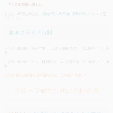
「でも自由時間も欲しい」
そんなご希望を叶えた、
観光1日＋終日自由行動1日
のバランス型
プランです。
参考フライド時間
・往路：BR105 福岡空港 → 台北（桃園空港） 12:20 発 ／ 13:45
着
・復路：BR102 台北（桃園空港） → 福岡空港 15:10 発 ／ 18:20
着
※その他の出発地をご希望の方は、ご相談ください！
グループ旅行お問い合わせ