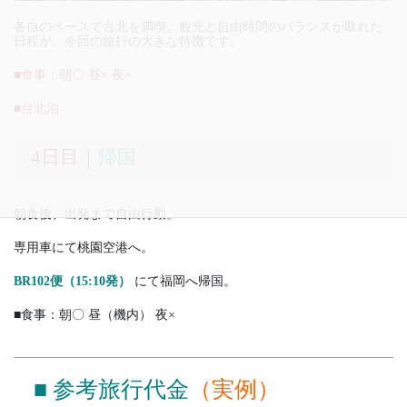
各自のペースで台北を満喫。観光と自由時間のバランスが取れた
日程が、今回の旅行の大きな特徴です。
■食事：朝〇 昼× 夜×
■台北泊
4日目｜
帰国
朝食後、出発まで自由行動。
専用車にて桃園空港へ。
BR102便（15:10発）
にて福岡へ帰国。
■食事：朝〇 昼（機内） 夜×
■ 参考旅行代金
（実例）