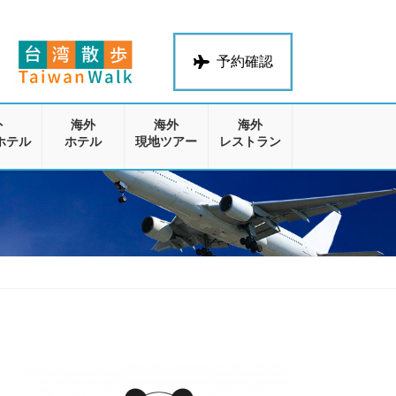
予約確認
外
海外
海外
海外
ホテル
ホテル
現地ツアー
レストラン