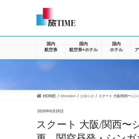
コ
ナ
ン
ビ
テ
ゲ
ン
ー
ツ
シ
に
ョ
移
ン
国内
国内
国内
動
に
航空券
航空券+ホテル
ホテル
ア
移
動
HOME
infomation
お知らせ
スクート 大阪/関西〜シ
2026年6月26日
スクート 大阪/関西
更 関空昼発・シンガ