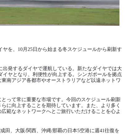
イヤを、10月25日から始まる冬スケジュールから刷新す
に出発するダイヤで運航している。新たなダイヤでは大
ダイヤとなり、利便性が向上する。シンガポールを拠点
む東南アジア各都市やオーストラリアなど以遠ネットワ
にとって常に重要な市場です。今回のスケジュール刷新
さらに向上することを期待しています。また、より多く
の広範なネットワークへとご旅行いただけることを心よ
成田、大阪/関西、沖縄/那覇の日本5空港に週41往復を