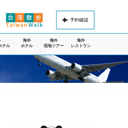
予約確認
外
海外
海外
海外
ホテル
ホテル
現地ツアー
レストラン