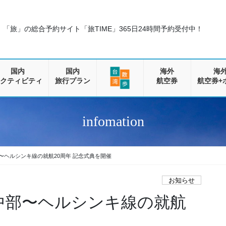
「旅」の総合予約サイト「旅TIME」
365日24時間予約受付中！
国内
国内
海外
海
クティビティ
旅行プラン
航空券
航空券+
infomation
部〜ヘルシンキ線の就航20周年 記念式典を開催
お知らせ
/中部〜ヘルシンキ線の就航