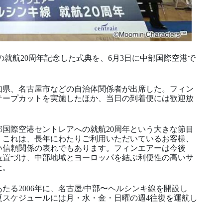
の就航20周年記念した式典を、6月3日に中部国際空港で
知県、名古屋市などの自治体関係者が出席した。フィン
テープカットを実施したほか、当日の到着便には歓迎放
国際空港セントレアへの就航20周年という大きな節目
。これは、長年にわたりご利用いただいているお客様、
い信頼関係の表れでもあります。フィンエアーは今後
位置づけ、中部地域とヨーロッパを結ぶ利便性の高いサ
た。
たる2006年に、名古屋/中部〜ヘルシンキ線を開設し
夏スケジュールには月・水・金・日曜の週4往復を運航し