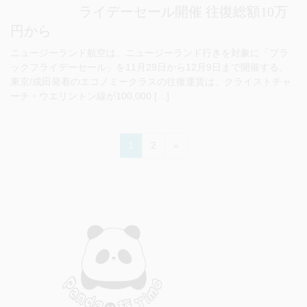
ライデーセール開催 往復総額10万
円から
ニュージーランド航空は、ニュージーランド行きを対象に「ブラ
ックフライデーセール」を11月29日から12月9日まで開催する。
東京/成田発着のエコノミークラスの往復運賃は、クライストチャ
ーチ・ウエリントン線が100,000 […]
投
ペ
ペ
1
2
»
稿
ー
ー
ジ
ジ
の
ペ
ー
ジ
送
り