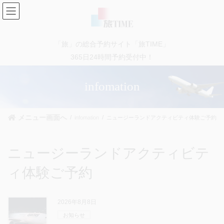
コ
ナ
ン
ビ
テ
ゲ
ン
ー
「旅」の総合予約サイト「旅TIME」
ツ
シ
に
ョ
365日24時間予約受付中！
移
ン
動
に
infomation
移
動
メニュー画面へ
infomation
ニュージーランドアクティビティ体験ご予約
ニュージーランドアクティビテ
ィ体験ご予約
2026年8月8日
お知らせ