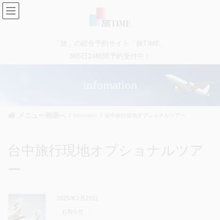
コ
ナ
ン
ビ
テ
ゲ
ン
ー
「旅」の総合予約サイト「旅TIME」
ツ
シ
に
ョ
365日24時間予約受付中！
移
ン
動
に
infomation
移
動
メニュー画面へ
infomation
台中旅行現地オプショナルツアー
台中旅行現地オプショナルツア
ー
2025年2月25日
お知らせ