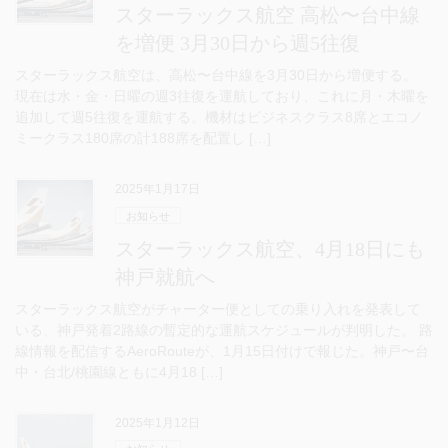
スターラックス航空 高松〜台中線
を増便 3月30日から週5往復
スターラックス航空は、高松〜台中線を3月30日から増便する。
現在は水・金・日曜の週3往復を運航しており、これに月・木曜を
追加して週5往復を運航する。機材はビジネスクラス8席とエコノ
ミークラス180席の計188席を配置し […]
2025年1月17日
お知らせ
スターラックス航空、4月18日にも
神戸就航へ
スターラックス航空がチャーター便としての乗り入れを発表して
いる、神戸発着2路線の暫定的な運航スケジュールが判明した。 路
線情報を配信するAeroRouteが、1月15日付けで報じた。神戸〜台
中・台北/桃園線ともに4月18 […]
2025年1月12日