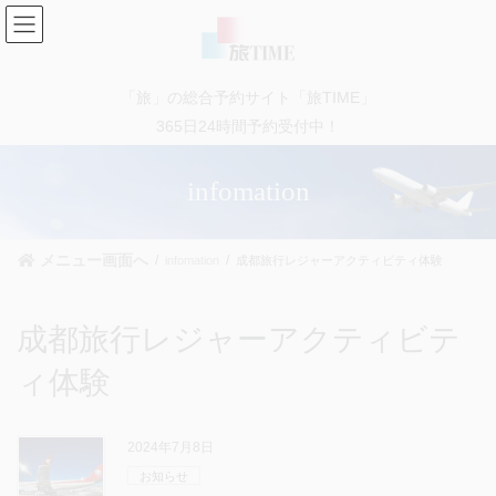
コ
ナ
ン
ビ
テ
ゲ
ン
ー
「旅」の総合予約サイト「旅TIME」
ツ
シ
に
ョ
365日24時間予約受付中！
移
ン
動
に
infomation
移
動
メニュー画面へ
infomation
成都旅行レジャーアクティビティ体験
成都旅行レジャーアクティビテ
ィ体験
2024年7月8日
お知らせ