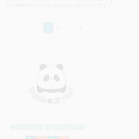
ての沖縄旅行にもぴったりな1日モデルプランです […]
投
ペ
ペ
ペ
1
2
…
6
»
稿
ー
ー
ー
ジ
ジ
ジ
の
ペ
ー
ジ
送
り