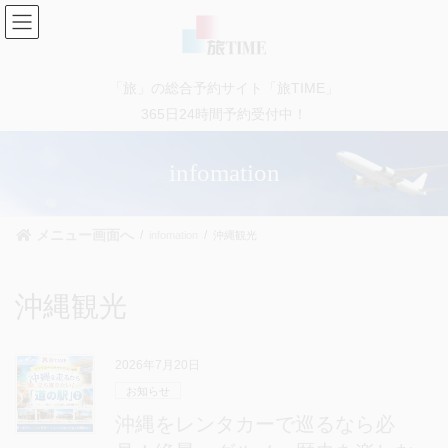
コ
ナ
ン
ビ
テ
ゲ
ン
ー
「旅」の総合予約サイト「旅TIME」
ツ
シ
に
ョ
365日24時間予約受付中！
移
ン
動
に
infomation
移
動
メニュー画面へ
infomation
沖縄観光
沖縄観光
2026年7月20日
お知らせ
沖縄をレンタカーで巡るなら必