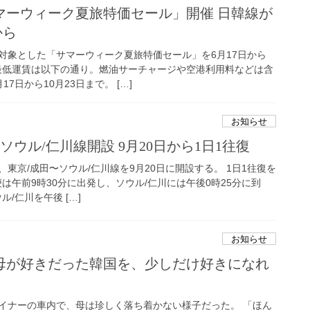
マーウィーク夏旅特価セール」開催 日韓線が
から
対象とした「サマーウィーク夏旅特価セール」を6月17日から
道最低運賃は以下の通り。燃油サーチャージや空港利用料などは含
7日から10月23日まで。 […]
お知らせ
ソウル/仁川線開設 9月20日から1日1往復
東京/成田〜ソウル/仁川線を9月20日に開設する。 1日1往復を
便は午前9時30分に出発し、ソウル/仁川には午後0時25分に到
ル/仁川を午後 […]
お知らせ
母が好きだった韓国を、少しだけ好きになれ
イナーの車内で、母は珍しく落ち着かない様子だった。 「ほん