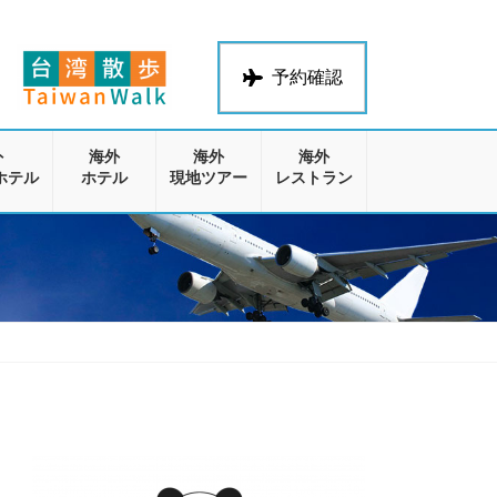
予約確認
外
海外
海外
海外
ホテル
ホテル
現地ツアー
レストラン