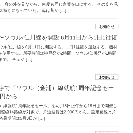
」 窓の外を見ながら、何度も同じ言葉を口にする。 その姿を見
持ちになっていた。 母は昔か […]
お知らせ
〜ソウル/仁川線を開設 6月11日から1日1往復
ル/仁川線を6月11日に開設する。 1日1往復を運航する。機材
型機を使用する。所要時間は神戸発が2時間、ソウル/仁川発が1時間
で。 チェジ […]
お知らせ
際線で「ソウル（金浦）線就航1周年記念セー
0円から
）線就航1周年記念セール」を4月15日正午から19日まで開催し
国際線14路線が対象で、片道運賃は2,990円から。設定路線と片
乗期間は5月3日か […]