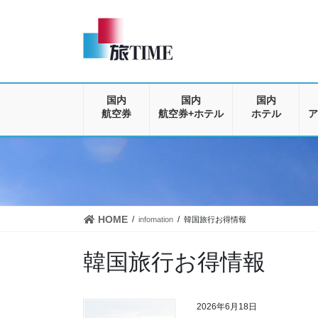
コ
ナ
ン
ビ
テ
ゲ
ン
ー
ツ
シ
に
ョ
移
ン
国内
国内
国内
動
に
航空券
航空券+ホテル
ホテル
ア
移
動
HOME
infomation
韓国旅行お得情報
韓国旅行お得情報
2026年6月18日