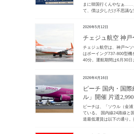
まに韓国行くんやなぁ……
て、僕は少しだけ不思議な気
2026年5月12日
チェジュ航空 神戸
チェジュ航空は、神戸〜ソウ
はボーイング737-800
40分。運航期間は6月30日ま
2026年4月16日
ピーチ 国内・国
ル」開催 片道2,99
ピーチは、「ソウル（金浦
ている。 国内線24路線と
道最低運賃は以下の通り。搭