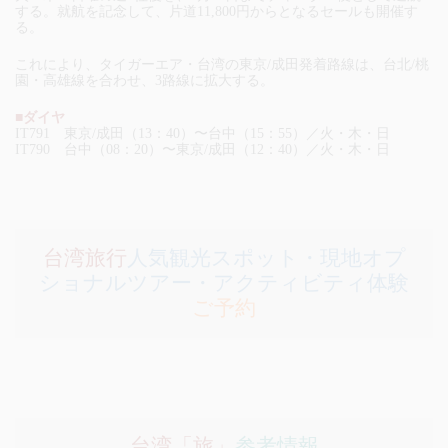
する。就航を記念して、片道11,800円からとなるセールも開催す
る。
これにより、タイガーエア・台湾の東京/成田発着路線は、台北/桃
園・高雄線を合わせ、3路線に拡大する。
■ダイヤ
IT791 東京/成田（13：40）〜台中（15：55）／火・木・日
IT790 台中（08：20）〜東京/成田（12：40）／火・木・日
台湾旅行
人気観光スポット・現地オプ
ショナルツアー・アクティビティ体験
ご予約
台湾「旅」
参考情報