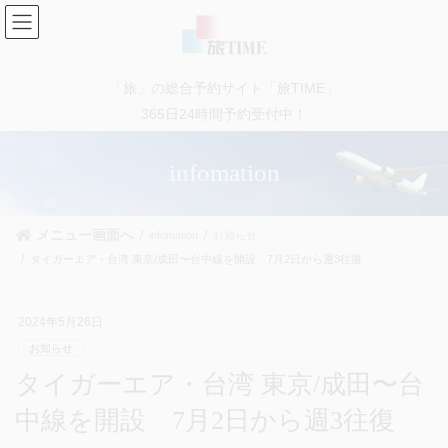
コ
ナ
ン
ビ
テ
ゲ
ン
ー
「旅」の総合予約サイト「旅TIME」
ツ
シ
に
ョ
365日24時間予約受付中！
移
ン
動
に
infomation
移
動
メニュー画面へ
infomation
お知らせ
タイガーエア・台湾 東京/成田〜台中線を開設 7月2日から週3往復
2024年5月26日
お知らせ
タイガーエア・台湾 東京/成田〜台
中線を開設 7月2日から週3往復