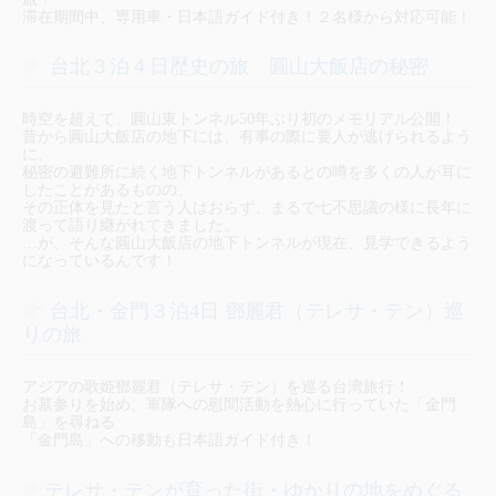
滞在期間中、専用車・日本語ガイド付き！２名様から対応可能！
台北３泊４日歴史の旅 圓山大飯店の秘密
時空を超えて、圓山東トンネル50年ぶり初のメモリアル公開！
昔から圓山大飯店の地下には、有事の際に要人が逃げられるよう
に、
秘密の避難所に続く地下トンネルがあるとの噂を多くの人が耳に
したことがあるものの、
その正体を見たと言う人はおらず、まるで七不思議の様に長年に
渡って語り継がれてきました。
…が、そんな圓山大飯店の地下トンネルが現在、見学できるよう
になっているんです！
台北・金門３泊4日 鄧麗君（テレサ・テン）巡
りの旅
アジアの歌姫鄧麗君（テレサ・テン）を巡る台湾旅行！
お墓参りを始め、軍隊への慰問活動を熱心に行っていた「金門
島」を尋ねる
「金門島」への移動も日本語ガイド付き！
テレサ・テンが育った街・ゆかりの地をめぐる