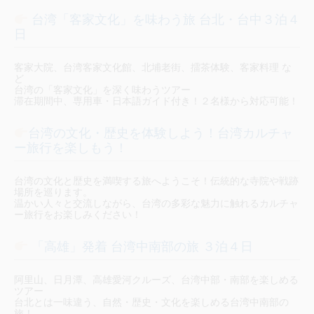
台湾「客家文化」を味わう旅 台北・台中３泊４
日
客家大院、台湾客家文化館、北埔老街、擂茶体験、客家料理 な
ど
台湾の「客家文化」を深く味わうツアー
滞在期間中、専用車・日本語ガイド付き！２名様から対応可能！
台湾の文化・歴史を体験しよう！台湾カルチャ
ー旅行を楽しもう！
台湾の文化と歴史を満喫する旅へようこそ！伝統的な寺院や戦跡
場所を巡ります。
温かい人々と交流しながら、台湾の多彩な魅力に触れるカルチャ
ー旅行をお楽しみください！
「高雄」発着 台湾中南部の旅 ３泊４日
阿里山、日月潭、高雄愛河クルーズ、台湾中部・南部を楽しめる
ツアー
台北とは一味違う、自然・歴史・文化を楽しめる台湾中南部の
旅！