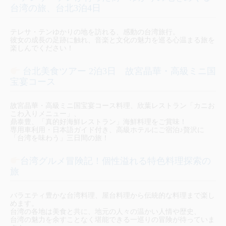
台湾の旅、台北3泊4日
テレサ・テンゆかりの地を訪れる、感動の台湾旅行。
彼女の成長の足跡に触れ、音楽と文化の魅力を巡る心温まる旅を
楽しんでください！
台北美食ツアー 2泊3日 故宮晶華・高級ミニ国
宝宴コース
故宮晶華・高級ミニ国宝宴コース料理、欣葉レストラン「カニお
こわ入りメニュー」、
鼎泰豊、「真的好海鮮レストラン」海鮮料理をご賞味！
専用車利用・日本語ガイド付き、高級ホテルにご宿泊♪贅沢に
「台湾を味わう」三日間の旅！
台湾グルメ冒険記！個性溢れる特色料理探索の
旅
バラエティ豊かな台湾料理、屋台料理から伝統的な料理まで楽し
めます。
台湾の各地は美食と共に、地元の人々の温かい人情や歴史、
台湾の魅力を余すことなく堪能できる一巡りの冒険が待っていま