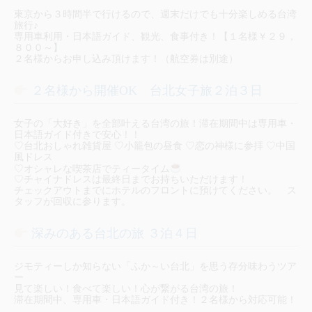
東京から３時間半で行けるので、週末だけでも十分楽しめる台湾
旅行♪
専用車利用・日本語ガイド、観光、食事付き！【１名様￥２９，
８００～】
２名様からお申し込み頂けます！（航空券は別途）
２名様から開催OK 台北女子旅２泊３日
女子の「大好き」を全部叶える台湾の旅！滞在期間中は専用車・
日本語ガイド付きで安心！！
♡台北おしゃれ雑貨屋 ♡小籠包の昼食 ♡恋の神様に参拝 ♡中国
風ドレス
♡オシャレな喫茶店でティータイム
♡チャイナドレスは最終日までお持ちいただけます！
チェックアウトまでにホテルのフロントに預けてください。 ス
タッフが回収に参ります。
深みのある台北の旅 ３泊４日
ジモティーしか知らない「ふか～い台北」を思う存分味わうツア
ー
見て楽しい！食べて楽しい！心が繋がる台湾の旅！
滞在期間中、専用車・日本語ガイド付き！２名様から対応可能！