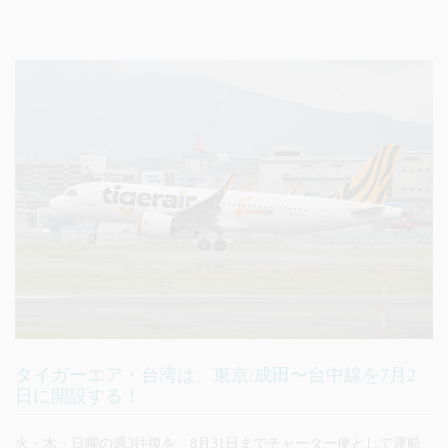
タイガーエア・台湾は、東京/成田〜台中線を7月2
日に開設する！
火・木・日曜の週3往復を、8月31日までチャーター便として運航