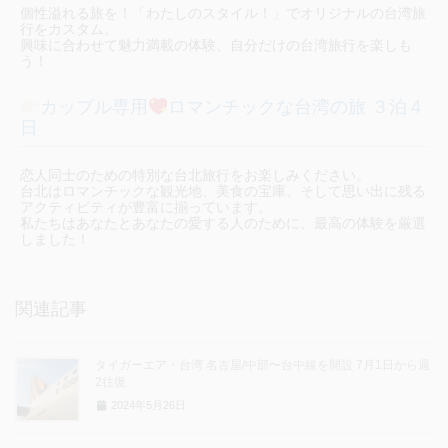
個性溢れる旅を！「わたしのスタイル！」でオリジナルの台湾旅
行をカスタム。
興味に合わせて魅力満載の体験、自分だけの台湾旅行を楽しも
う！
カップル専用
ロマンチックな台湾の旅 ３泊４
日
恋人同士のための特別な台北旅行をお楽しみください。
台北はロマンチックな観光地、美食の宝庫、そして思い出に残る
アクティビティが豊富に揃っています。
私たちはあなたとあなたの愛する人のために、最高の体験を厳選
しました！
関連記事
タイガーエア・台湾 名古屋/中部〜台中線を開設 7月1日から週
2往復
2024年5月26日