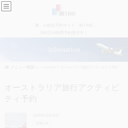
コ
ナ
ン
ビ
テ
ゲ
ン
ー
「旅」の総合予約サイト「旅TIME」
ツ
シ
に
ョ
365日24時間予約受付中！
移
ン
動
に
infomation
移
動
メニュー画面へ
infomation
オーストラリア旅行アクティビティ予約
オーストラリア旅行アクティビ
ティ予約
2025年12月15日
お知らせ